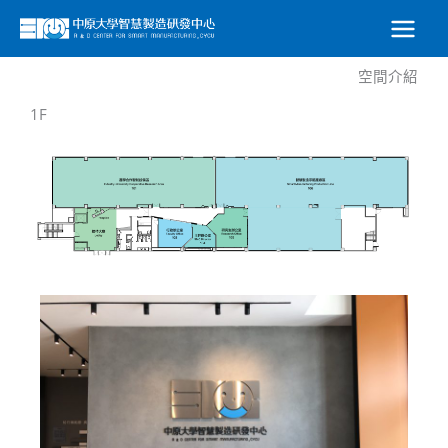
跳
至
主
空間介紹
要
內
1F
容