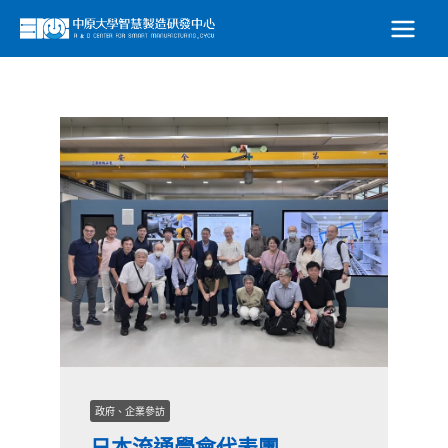
跳
至
主
要
內
容
政府、企業參訪
日本流通學會代表團