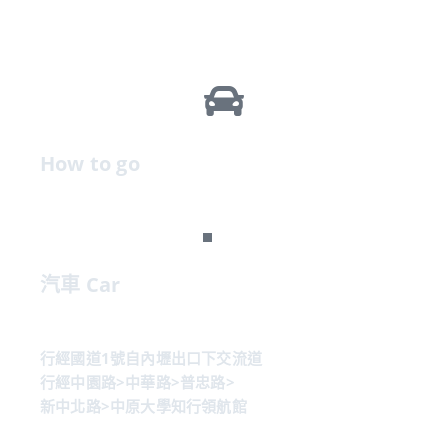
How to go
汽車 Car
行經國道1號自內壢出口下交流道
行經中園路>中華路>普忠路>
新中北路>中原大學知行領航館