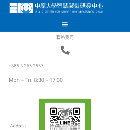
跳
至
主
要
內
聯絡我們
容
+886 3 265 2557
Mon – Fri, 8:30 – 17:30
Address